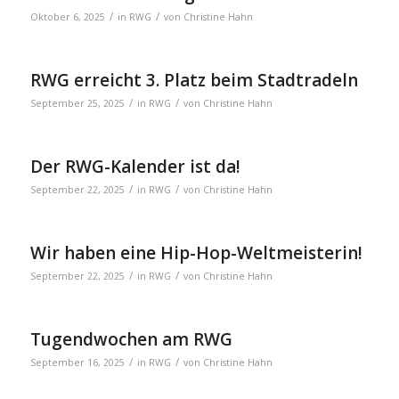
/
/
Oktober 6, 2025
in
RWG
von
Christine Hahn
RWG erreicht 3. Platz beim Stadtradeln
/
/
September 25, 2025
in
RWG
von
Christine Hahn
Der RWG-Kalender ist da!
/
/
September 22, 2025
in
RWG
von
Christine Hahn
Wir haben eine Hip-Hop-Weltmeisterin!
/
/
September 22, 2025
in
RWG
von
Christine Hahn
Tugendwochen am RWG
/
/
September 16, 2025
in
RWG
von
Christine Hahn