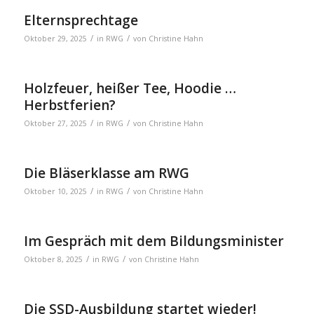
Elternsprechtage
/
/
Oktober 29, 2025
in
RWG
von
Christine Hahn
Holzfeuer, heißer Tee, Hoodie …
Herbstferien?
/
/
Oktober 27, 2025
in
RWG
von
Christine Hahn
Die Bläserklasse am RWG
/
/
Oktober 10, 2025
in
RWG
von
Christine Hahn
Im Gespräch mit dem Bildungsminister
/
/
Oktober 8, 2025
in
RWG
von
Christine Hahn
Die SSD-Ausbildung startet wieder!