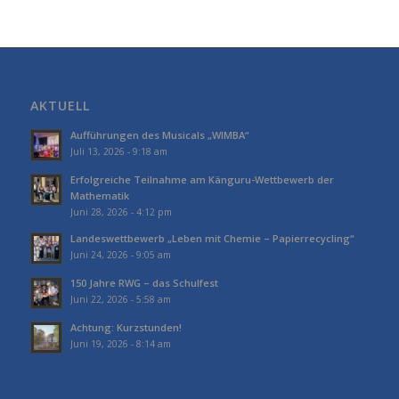
AKTUELL
Aufführungen des Musicals „WIMBA“
Juli 13, 2026 - 9:18 am
Erfolgreiche Teilnahme am Känguru-Wettbewerb der
Mathematik
Juni 28, 2026 - 4:12 pm
Landeswettbewerb „Leben mit Chemie – Papierrecycling“
Juni 24, 2026 - 9:05 am
150 Jahre RWG – das Schulfest
Juni 22, 2026 - 5:58 am
Achtung: Kurzstunden!
Juni 19, 2026 - 8:14 am