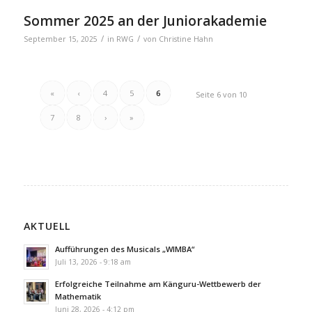
Sommer 2025 an der Juniorakademie
/
/
September 15, 2025
in
RWG
von
Christine Hahn
«
‹
4
5
6
Seite 6 von 10
7
8
›
»
AKTUELL
Aufführungen des Musicals „WIMBA“
Juli 13, 2026 - 9:18 am
Erfolgreiche Teilnahme am Känguru-Wettbewerb der
Mathematik
Juni 28, 2026 - 4:12 pm