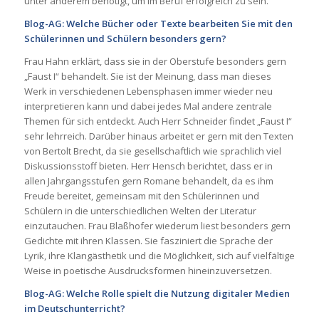
unter anderem benötigt, um im Beruf erfolgreich zu sein.
Blog-AG: Welche Bücher oder Texte bearbeiten Sie mit den
Schülerinnen und Schülern besonders gern?
Frau Hahn erklärt, dass sie in der Oberstufe besonders gern
„Faust I“ behandelt. Sie ist der Meinung, dass man dieses
Werk in verschiedenen Lebensphasen immer wieder neu
interpretieren kann und dabei jedes Mal andere zentrale
Themen für sich entdeckt. Auch Herr Schneider findet „Faust I“
sehr lehrreich. Darüber hinaus arbeitet er gern mit den Texten
von Bertolt Brecht, da sie gesellschaftlich wie sprachlich viel
Diskussionsstoff bieten. Herr Hensch berichtet, dass er in
allen Jahrgangsstufen gern Romane behandelt, da es ihm
Freude bereitet, gemeinsam mit den Schülerinnen und
Schülern in die unterschiedlichen Welten der Literatur
einzutauchen. Frau Blaßhofer wiederum liest besonders gern
Gedichte mit ihren Klassen. Sie fasziniert die Sprache der
Lyrik, ihre Klangästhetik und die Möglichkeit, sich auf vielfältige
Weise in poetische Ausdrucksformen hineinzuversetzen.
Blog-AG: Welche Rolle spielt die Nutzung digitaler Medien
im Deutschunterricht?