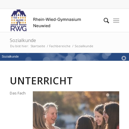
Sozialkunde
Du bist hier:
Startseite
/
Fachbereiche
/
Sozialkunde
Sozialkunde
UNTERRICHT
Das Fach