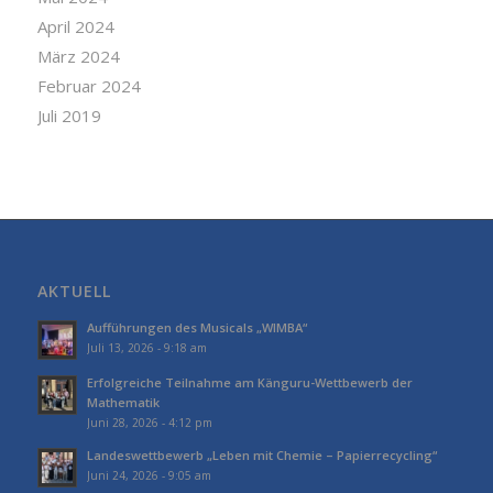
April 2024
März 2024
Februar 2024
Juli 2019
AKTUELL
Aufführungen des Musicals „WIMBA“
Juli 13, 2026 - 9:18 am
Erfolgreiche Teilnahme am Känguru-Wettbewerb der
Mathematik
Juni 28, 2026 - 4:12 pm
Landeswettbewerb „Leben mit Chemie – Papierrecycling“
Juni 24, 2026 - 9:05 am