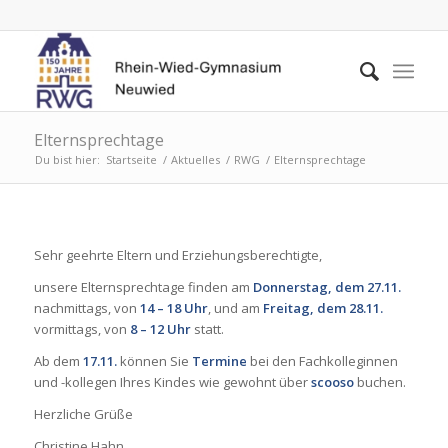
Elternsprechtage
Du bist hier:
Startseite
/
Aktuelles
/
RWG
/
Elternsprechtage
Sehr geehrte Eltern und Erziehungsberechtigte,
unsere Elternsprechtage finden am
Donnerstag, dem 27.11.
nachmittags, von
14 – 18 Uhr
, und am
Freitag, dem 28.11.
vormittags, von
8 – 12 Uhr
statt.
Ab dem
17.11.
können Sie
Termine
bei den Fachkolleginnen
und -kollegen Ihres Kindes wie gewohnt über
scooso
buchen.
Herzliche Grüße
Christine Hahn