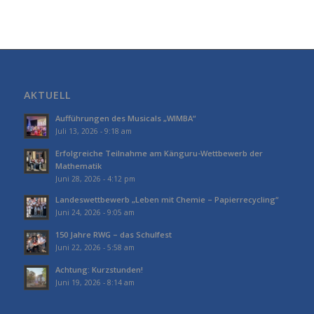
AKTUELL
Aufführungen des Musicals „WIMBA“
Juli 13, 2026 - 9:18 am
Erfolgreiche Teilnahme am Känguru-Wettbewerb der
Mathematik
Juni 28, 2026 - 4:12 pm
Landeswettbewerb „Leben mit Chemie – Papierrecycling“
Juni 24, 2026 - 9:05 am
150 Jahre RWG – das Schulfest
Juni 22, 2026 - 5:58 am
Achtung: Kurzstunden!
Juni 19, 2026 - 8:14 am