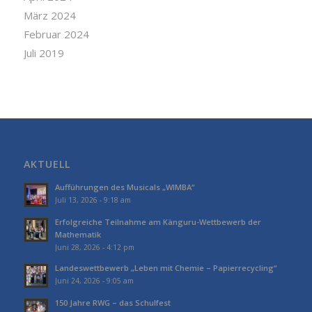
März 2024
Februar 2024
Juli 2019
AKTUELL
Aufführungen des Musicals „WIMBA“
Juli 13, 2026 - 9:18 am
Erfolgreiche Teilnahme am Känguru-Wettbewerb der
Mathematik
Juni 28, 2026 - 4:12 pm
Landeswettbewerb „Leben mit Chemie – Papierrecycling“
Juni 24, 2026 - 9:05 am
150 Jahre RWG – das Schulfest