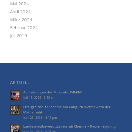
Mai 2024
April 2024
März 2024
Februar 2024
Juli 2019
AKTUELL
Aufführungen des Musicals „WIMBA“
Juli 13, 2026 - 9:18 am
Erfolgreiche Teilnahme am Känguru-Wettbewerb der
Mathematik
Juni 28, 2026 - 4:12 pm
Landeswettbewerb „Leben mit Chemie – Papierrecycling“
Juni 24, 2026 - 9:05 am