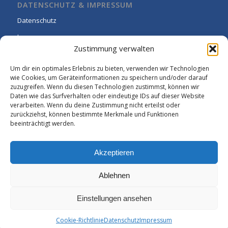
DATENSCHUTZ & IMPRESSUM
Datenschutz
Impressum
Zustimmung verwalten
Cookie-Richtlinie (EU)
Um dir ein optimales Erlebnis zu bieten, verwenden wir Technologien
wie Cookies, um Geräteinformationen zu speichern und/oder darauf
zuzugreifen. Wenn du diesen Technologien zustimmst, können wir
Daten wie das Surfverhalten oder eindeutige IDs auf dieser Website
verarbeiten. Wenn du deine Zustimmung nicht erteilst oder
zurückziehst, können bestimmte Merkmale und Funktionen
beeinträchtigt werden.
Akzeptieren
Ablehnen
Einstellungen ansehen
© Copyright - Rhein-Wied Gymnasium Neuwied: -
Enfold WordPress
Cookie-Richtlinie
Datenschutz
Impressum
Theme by Kriesi