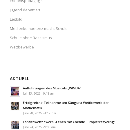
Erlebnispädagogik
Jugend debattiert
Leitbild
Medienkompetenz macht Schule
Schule ohne Rassismus
Wettbewerbe
AKTUELL
Aufführungen des Musicals „WIMBA“
Juli 13, 2026 - 9:18 am
Erfolgreiche Teilnahme am Känguru-Wettbewerb der
Mathematik
Juni 28, 2026 - 4:12 pm
Landeswettbewerb „Leben mit Chemie – Papierrecycling“
Juni 24, 2026 - 9:05 am