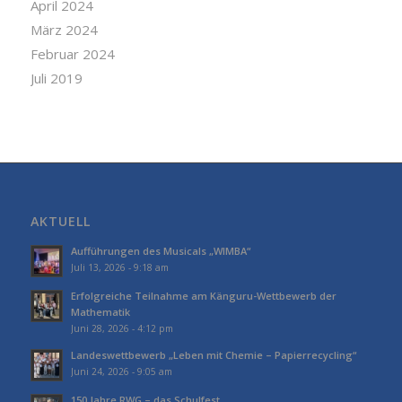
April 2024
März 2024
Februar 2024
Juli 2019
AKTUELL
Aufführungen des Musicals „WIMBA“
Juli 13, 2026 - 9:18 am
Erfolgreiche Teilnahme am Känguru-Wettbewerb der
Mathematik
Juni 28, 2026 - 4:12 pm
Landeswettbewerb „Leben mit Chemie – Papierrecycling“
Juni 24, 2026 - 9:05 am
150 Jahre RWG – das Schulfest