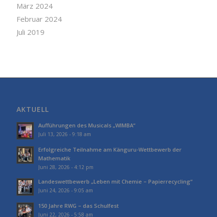
März 2024
Februar 2024
Juli 2019
AKTUELL
Aufführungen des Musicals „WIMBA“
Juli 13, 2026 - 9:18 am
Erfolgreiche Teilnahme am Känguru-Wettbewerb der
Mathematik
Juni 28, 2026 - 4:12 pm
Landeswettbewerb „Leben mit Chemie – Papierrecycling“
Juni 24, 2026 - 9:05 am
150 Jahre RWG – das Schulfest
Juni 22, 2026 - 5:58 am