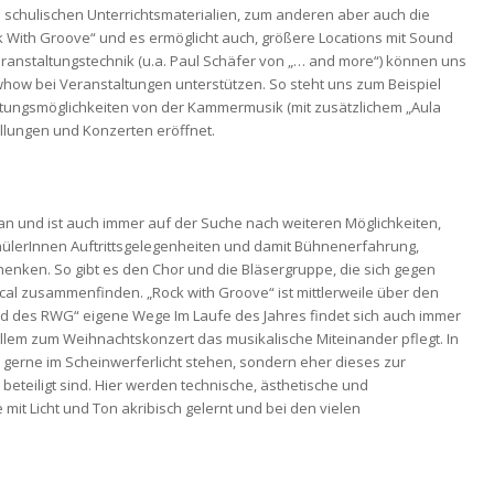
schulischen Unterrichtsmaterialien, zum anderen aber auch die
k With Groove“ und es ermöglicht auch, größere Locations mit Sound
eranstaltungstechnik (u.a. Paul Schäfer von „… and more“) können uns
how bei Veranstaltungen unterstützen. So steht uns zum Beispiel
ltungsmöglichkeiten von der Kammermusik (mit zusätzlichem „Aula
ellungen und Konzerten eröffnet.
 an und ist auch immer auf der Suche nach weiteren Möglichkeiten,
ülerInnen Auftrittsgelegenheiten und damit Bühnenerfahrung,
henken. So gibt es den Chor und die Bläsergruppe, die sich gegen
al zusammenfinden. „Rock with Groove“ ist mittlerweile über den
nd des RWG“ eigene Wege Im Laufe des Jahres findet sich auch immer
allem zum Weihnachtskonzert das musikalische Miteinander pflegt. In
t gerne im Scheinwerferlicht stehen, sondern eher dieses zur
beteiligt sind. Hier werden technische, ästhetische und
mit Licht und Ton akribisch gelernt und bei den vielen