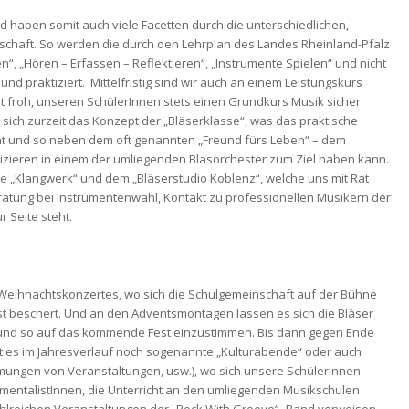
nd haben somit auch viele Facetten durch die unterschiedlichen,
chaft. So werden die durch den Lehrplan des Landes Rheinland-Pfalz
 „Hören – Erfassen – Reflektieren“, „Instrumente Spielen“ und nicht
d praktiziert. Mittelfristig sind wir auch an einem Leistungskurs
st froh, unseren SchülerInnen stets einen Grundkurs Musik sicher
 sich zurzeit das Konzept der „Bläserklasse“, was das praktische
ht und so neben dem oft genannten „Freund fürs Leben“ – dem
izieren in einem der umliegenden Blasorchester zum Ziel haben kann.
le „Klangwerk“ und dem „Bläserstudio Koblenz“, welche uns mit Rat
eratung bei Instrumentenwahl, Kontakt zu professionellen Musikern der
r Seite steht.
s Weihnachtskonzertes, wo sich die Schulgemeinschaft auf der Bühne
st beschert. Und an den Adventsmontagen lassen es sich die Bläser
n und so auf das kommende Fest einzustimmen. Bis dann gegen Ende
bt es im Jahresverlauf noch sogenannte „Kulturabende“ oder auch
mungen von Veranstaltungen, usw.), wo sich unsere SchülerInnen
mentalistInnen, die Unterricht an den umliegenden Musikschulen
ie zahlreichen Veranstaltungen der „Rock With Groove“- Band verweisen