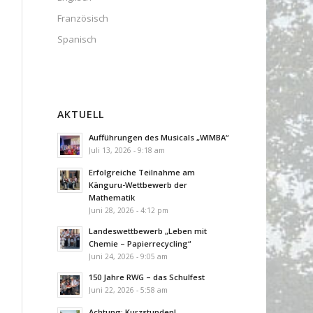
Französisch
Spanisch
AKTUELL
Aufführungen des Musicals „WIMBA“
Juli 13, 2026 - 9:18 am
Erfolgreiche Teilnahme am
Känguru-Wettbewerb der
Mathematik
Juni 28, 2026 - 4:12 pm
Landeswettbewerb „Leben mit
Chemie – Papierrecycling“
Juni 24, 2026 - 9:05 am
150 Jahre RWG – das Schulfest
Juni 22, 2026 - 5:58 am
Achtung: Kurzstunden!