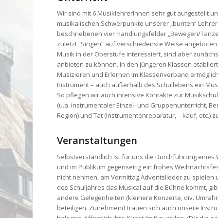
Wir sind mit 6 MusiklehrerInnen sehr gut aufgestellt u
musikalischen Schwerpunkte unserer „bunten“ Lehrers
beschriebenen vier Handlungsfelder „Bewegen/Tanzen“,
zuletzt „Singen“ auf verschiedenste Weise angeboten un
Musik in der Oberstufe interessiert, sind aber zunäch
anbieten zu können. In den jüngeren Klassen etabliert
Musizieren und Erlernen im Klassenverband ermöglic
Instrument – auch außerhalb des Schullebens ein Mus
So pflegen wir auch intensive Kontakte zur Musikschu
(u.a. instrumentaler Einzel- und Gruppenunterricht, B
Region) und Tat (Instrumentenreparatur, – kauf, etc.) zu
Veranstaltungen
Selbstverständlich ist für uns die Durchführung eine
und im Publikum gegenseitig ein frohes Weihnachtsfe
nicht nehmen, am Vormittag Adventslieder zu spiele
des Schuljahres das Musical auf die Bühne kommt, gi
andere Gelegenheiten (kleinere Konzerte, div. Umrah
beteiligen. Zunehmend trauen sich auch unsere Instru
belegen, öffentlich ihre Kunst (mit) zu teilen. (Für d