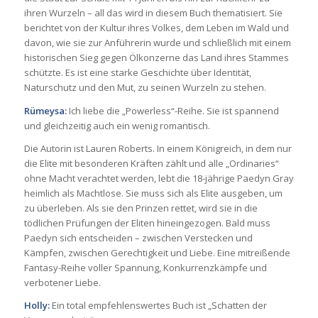
ihren Wurzeln – all das wird in diesem Buch thematisiert. Sie
berichtet von der Kultur ihres Volkes, dem Leben im Wald und
davon, wie sie zur Anführerin wurde und schließlich mit einem
historischen Sieg gegen Ölkonzerne das Land ihres Stammes
schützte. Es ist eine starke Geschichte über Identität,
Naturschutz und den Mut, zu seinen Wurzeln zu stehen.
Rümeysa:
Ich liebe die „Powerless“-Reihe. Sie ist spannend
und gleichzeitig auch ein wenig romantisch.
Die Autorin ist Lauren Roberts. In einem Königreich, in dem nur
die Elite mit besonderen Kräften zählt und alle „Ordinaries“
ohne Macht verachtet werden, lebt die 18-jährige Paedyn Gray
heimlich als Machtlose. Sie muss sich als Elite ausgeben, um
zu überleben. Als sie den Prinzen rettet, wird sie in die
tödlichen Prüfungen der Eliten hineingezogen. Bald muss
Paedyn sich entscheiden – zwischen Verstecken und
Kämpfen, zwischen Gerechtigkeit und Liebe. Eine mitreißende
Fantasy-Reihe voller Spannung, Konkurrenzkämpfe und
verbotener Liebe.
Holly:
Ein total empfehlenswertes Buch ist „Schatten der