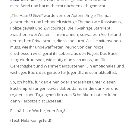
mitreißend und hat mich echt nachdenklich gemacht.
„The Hate U Give“ wurde von der Autorin Angie Thomas
geschrieben und behandelt wichtige Themen wie Rassismus,
Polizeigewalt und Zivilcourage. Die 16-jährige Starr lebt
zwischen zwei Welten – ihrem armen, schwarzen Viertel und
der reichen Privatschule, die sie besucht. Als sie mitansehen
muss, wie ihr unbewaffneter Freund von der Polizei
erschossen wird, gerät ihr Leben aus den Fugen. Das Buch
zeigt eindrucksvoll, wie mutig man sein muss, um für
Gerechtigkeit und Wahrheit einzustehen. Ein emotionales und
wichtiges Buch, das gerade für Jugendliche sehr aktuell ist.
So, ich hoffe, für den einen oder anderen ist unter diesen
Buchempfehlungen etwas dabei, damit ihr die dunklen und
regnerischen Tage gemütlich zum Schmökern nutzen könnt,
denn Herbstzeit ist Lesezeit.
Bis nächste Woche, euer Blog!
(Text: Nela Königsfeld)