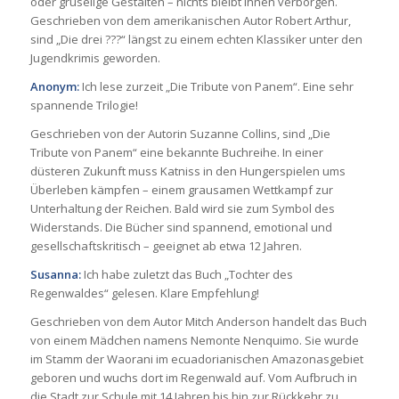
oder gruselige Gestalten – nichts bleibt ihnen verborgen.
Geschrieben von dem amerikanischen Autor Robert Arthur,
sind „Die drei ???“ längst zu einem echten Klassiker unter den
Jugendkrimis geworden.
Anonym:
Ich lese zurzeit „Die Tribute von Panem“. Eine sehr
spannende Trilogie!
Geschrieben von der Autorin Suzanne Collins, sind „Die
Tribute von Panem“ eine bekannte Buchreihe. In einer
düsteren Zukunft muss Katniss in den Hungerspielen ums
Überleben kämpfen – einem grausamen Wettkampf zur
Unterhaltung der Reichen. Bald wird sie zum Symbol des
Widerstands. Die Bücher sind spannend, emotional und
gesellschaftskritisch – geeignet ab etwa 12 Jahren.
Susanna:
Ich habe zuletzt das Buch „Tochter des
Regenwaldes“ gelesen. Klare Empfehlung!
Geschrieben von dem Autor Mitch Anderson handelt das Buch
von einem Mädchen namens Nemonte Nenquimo. Sie wurde
im Stamm der Waorani im ecuadorianischen Amazonasgebiet
geboren und wuchs dort im Regenwald auf. Vom Aufbruch in
die Stadt zur Schule mit 14 Jahren bis hin zur Rückkehr zu