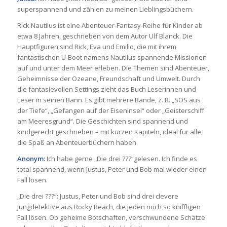
superspannend und zählen zu meinen Lieblingsbüchern.
Rick Nautilus ist eine Abenteuer-Fantasy-Reihe für Kinder ab
etwa 8 Jahren, geschrieben von dem Autor Ulf Blanck. Die
Hauptfiguren sind Rick, Eva und Emilio, die mit ihrem
fantastischen U-Boot namens Nautilus spannende Missionen
auf und unter dem Meer erleben. Die Themen sind Abenteuer,
Geheimnisse der Ozeane, Freundschaft und Umwelt. Durch
die fantasievollen Settings zieht das Buch Leserinnen und
Leser in seinen Bann. Es gibt mehrere Bände, z. B. „SOS aus
der Tiefe“, „Gefangen auf der Eiseninsel“ oder „Geisterschiff
am Meeresgrund“. Die Geschichten sind spannend und
kindgerecht geschrieben – mit kurzen Kapiteln, ideal für alle,
die Spaß an Abenteuerbüchern haben.
Anonym:
Ich habe gerne „Die drei ???“gelesen. Ich finde es
total spannend, wenn Justus, Peter und Bob mal wieder einen
Fall lösen.
„Die drei ???“: Justus, Peter und Bob sind drei clevere
Jungdetektive aus Rocky Beach, die jeden noch so kniffligen
Fall lösen. Ob geheime Botschaften, verschwundene Schätze