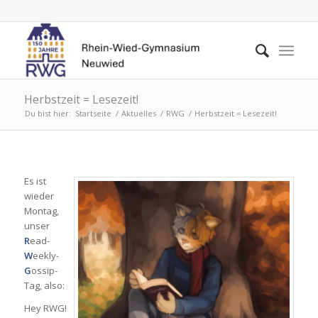
Herbstzeit = Lesezeit!
Du bist hier:
Startseite
/
Aktuelles
/
RWG
/
Herbstzeit = Lesezeit!
Es ist
wieder
Montag,
unser
R
ead-
W
eekly-
G
ossip-
Tag, also:
Hey RWG!