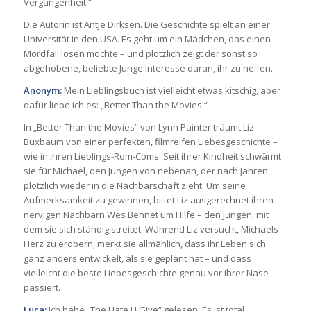
Vergangenheit.“
Die Autorin ist Antje Dirksen. Die Geschichte spielt an einer
Universität in den USA. Es geht um ein Mädchen, das einen
Mordfall lösen möchte – und plötzlich zeigt der sonst so
abgehobene, beliebte Junge Interesse daran, ihr zu helfen.
Anonym:
Mein Lieblingsbuch ist vielleicht etwas kitschig, aber
dafür liebe ich es: „Better Than the Movies.“
In „Better Than the Movies“ von Lynn Painter träumt Liz
Buxbaum von einer perfekten, filmreifen Liebesgeschichte –
wie in ihren Lieblings-Rom-Coms. Seit ihrer Kindheit schwärmt
sie für Michael, den Jungen von nebenan, der nach Jahren
plötzlich wieder in die Nachbarschaft zieht. Um seine
Aufmerksamkeit zu gewinnen, bittet Liz ausgerechnet ihren
nervigen Nachbarn Wes Bennet um Hilfe – den Jungen, mit
dem sie sich ständig streitet. Während Liz versucht, Michaels
Herz zu erobern, merkt sie allmählich, dass ihr Leben sich
ganz anders entwickelt, als sie geplant hat – und dass
vielleicht die beste Liebesgeschichte genau vor ihrer Nase
passiert.
Luca:
Ich habe „The Hate U Give“ gelesen. Es ist total