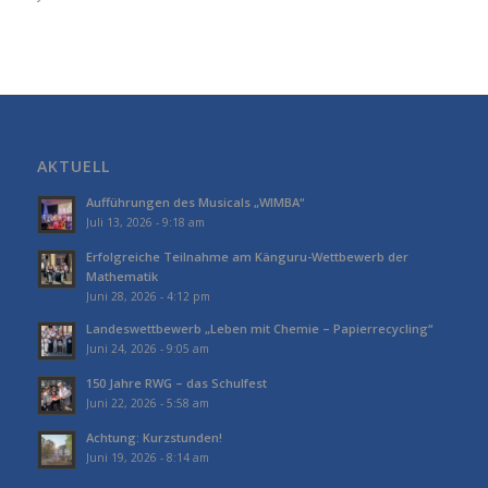
AKTUELL
Aufführungen des Musicals „WIMBA“
Juli 13, 2026 - 9:18 am
Erfolgreiche Teilnahme am Känguru-Wettbewerb der
Mathematik
Juni 28, 2026 - 4:12 pm
Landeswettbewerb „Leben mit Chemie – Papierrecycling“
Juni 24, 2026 - 9:05 am
150 Jahre RWG – das Schulfest
Juni 22, 2026 - 5:58 am
Achtung: Kurzstunden!
Juni 19, 2026 - 8:14 am