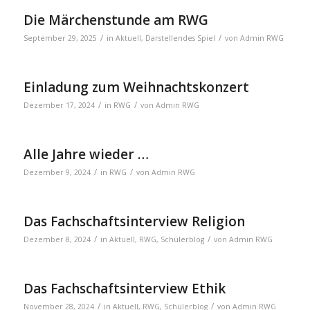
Die Märchenstunde am RWG
/
/
September 29, 2025
in
Aktuell
,
Darstellendes Spiel
von
Admin RWG
Einladung zum Weihnachtskonzert
/
/
Dezember 17, 2024
in
RWG
von
Admin RWG
Alle Jahre wieder …
/
/
Dezember 9, 2024
in
RWG
von
Admin RWG
Das Fachschaftsinterview Religion
/
/
Dezember 8, 2024
in
Aktuell
,
RWG
,
Schülerblog
von
Admin RWG
Das Fachschaftsinterview Ethik
/
/
November 28, 2024
in
Aktuell
,
RWG
,
Schülerblog
von
Admin RWG