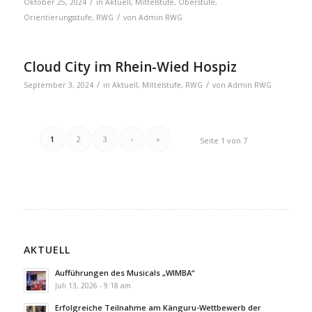
/
Oktober 25, 2024
in
Aktuell
,
Mittelstufe
,
Oberstufe
,
/
Orientierungsstufe
,
RWG
von
Admin RWG
Cloud City im Rhein-Wied Hospiz
/
/
September 3, 2024
in
Aktuell
,
Mittelstufe
,
RWG
von
Admin RWG
1
2
3
›
»
Seite 1 von 7
AKTUELL
Aufführungen des Musicals „WIMBA“
Juli 13, 2026 - 9:18 am
Erfolgreiche Teilnahme am Känguru-Wettbewerb der