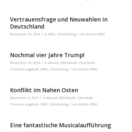
Vertrauensfrage und Neuwahlen in
Deutschland
/
/
November 24, 2024
in
RWG
,
Schülerblog
von
Admin RWG
Nochmal vier Jahre Trump!
/
November 10, 2024
in
Aktuell
,
Mittelstufe
,
Oberstufe
,
/
Orientierungsstufe
,
RWG
,
Schülerblog
von
Admin RWG
Konflikt im Nahen Osten
/
November 6, 2024
in
Aktuell
,
Mittelstufe
,
Oberstufe
,
/
Orientierungsstufe
,
RWG
,
Schülerblog
von
Admin RWG
Eine fantastische Musicalaufführung