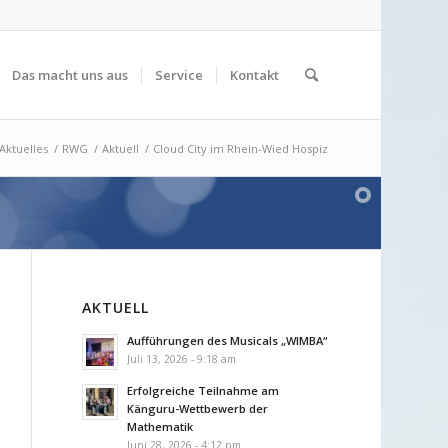
Das macht uns aus
Service
Kontakt
Aktuelles
/
RWG
/
Aktuell
/
Cloud City im Rhein-Wied Hospiz
AKTUELL
Aufführungen des Musicals „WIMBA“
Juli 13, 2026 - 9:18 am
Erfolgreiche Teilnahme am
Känguru-Wettbewerb der
Mathematik
Juni 28, 2026 - 4:12 pm