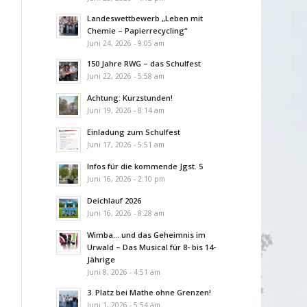
Landeswettbewerb „Leben mit
Chemie – Papierrecycling“
Juni 24, 2026 - 9:05 am
150 Jahre RWG – das Schulfest
Juni 22, 2026 - 5:58 am
Achtung: Kurzstunden!
Juni 19, 2026 - 8:14 am
Einladung zum Schulfest
Juni 17, 2026 - 5:51 am
Infos für die kommende Jgst. 5
Juni 16, 2026 - 2:10 pm
Deichlauf 2026
Juni 16, 2026 - 8:28 am
Wimba… und das Geheimnis im
Urwald – Das Musical für 8- bis 14-
Jährige
Juni 8, 2026 - 4:51 am
3. Platz bei Mathe ohne Grenzen!
Juni 1, 2026 - 5:54 am