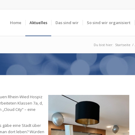
Home
Aktuelles
Das sind wir
So sind wir organisiert
Du bist hier:
Startseite
/
neuen Rhein-Wied Hospiz
rbeiteten Klassen 7a, d,
n „Cloud City“ – eine
es gäbe eine Stadt über
man dort leben? Würden