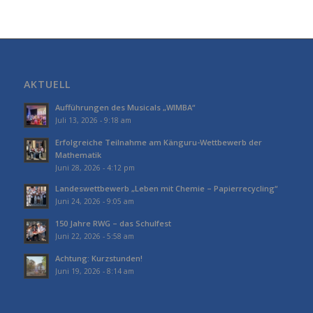
AKTUELL
Aufführungen des Musicals „WIMBA“
Juli 13, 2026 - 9:18 am
Erfolgreiche Teilnahme am Känguru-Wettbewerb der
Mathematik
Juni 28, 2026 - 4:12 pm
Landeswettbewerb „Leben mit Chemie – Papierrecycling“
Juni 24, 2026 - 9:05 am
150 Jahre RWG – das Schulfest
Juni 22, 2026 - 5:58 am
Achtung: Kurzstunden!
Juni 19, 2026 - 8:14 am