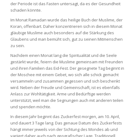
der Periode ist das Fasten untersagt, da es der Gesundheit
schaden könnte.
Im Monat Ramadan wurde das heilige Buch der Muslime, der
Koran, offenbart. Daher konzentrieren sich in diesem Monat
gläubige Muslime auch besonders auf die Stärkung des
Glaubens und man bemüht sich, gut zu seinen Mitmenschen
zu sein.
Nachdem einen Monat lang die Spiritualität und die Seele
gestärkt wurde, feiern die Muslime gemeinsam mit Freunden
und ihren Familien das Eid-Fest. Der gesegnete Tag beginnt in
der Moschee mit einem Gebet, wo sich alle schick gemacht
versammeln und zusammen gegessen und sich beschenkt
wird. Neben der Freude und Gemeinschaft, ist es ebenfalls
Anlass zur Wohltätigkeit. Arme und Bedürftige werden
unterstützt, weil man die Segnungen auch mit anderen teilen
und spenden möchte.
In diesem Jahr beginnt das Zuckerfest morgen, am 10. April,
und dauert 3 Tage lang. Das genaue Datum des Zuckerfests
hängt immer jeweils von der Sichtung des Mondes ab und
variiert daher auch nach geografischer Lage. Traditionell