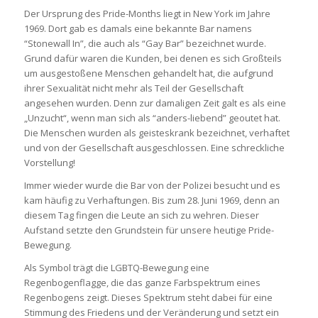
Der Ursprung des Pride-Months liegt in New York im Jahre
1969. Dort gab es damals eine bekannte Bar namens
“Stonewall In”, die auch als “Gay Bar” bezeichnet wurde.
Grund dafür waren die Kunden, bei denen es sich Großteils
um ausgestoßene Menschen gehandelt hat, die aufgrund
ihrer Sexualität nicht mehr als Teil der Gesellschaft
angesehen wurden. Denn zur damaligen Zeit galt es als eine
„Unzucht“, wenn man sich als “anders-liebend” geoutet hat.
Die Menschen wurden als geisteskrank bezeichnet, verhaftet
und von der Gesellschaft ausgeschlossen. Eine schreckliche
Vorstellung!
Immer wieder wurde die Bar von der Polizei besucht und es
kam häufig zu Verhaftungen. Bis zum 28. Juni 1969, denn an
diesem Tag fingen die Leute an sich zu wehren. Dieser
Aufstand setzte den Grundstein für unsere heutige Pride-
Bewegung.
Als Symbol trägt die LGBTQ-Bewegung eine
Regenbogenflagge, die das ganze Farbspektrum eines
Regenbogens zeigt. Dieses Spektrum steht dabei für eine
Stimmung des Friedens und der Veränderung und setzt ein