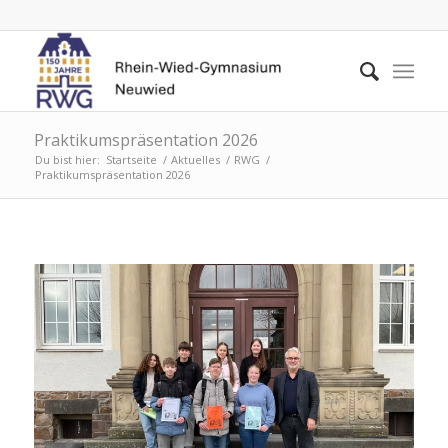
Praktikumspräsentation 2026
Du bist hier:
Startseite
/
Aktuelles
/
RWG
/
Praktikumspräsentation 2026