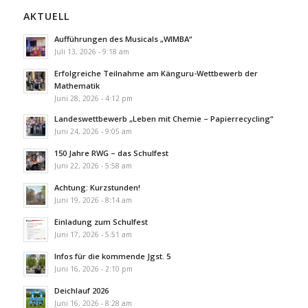
AKTUELL
Aufführungen des Musicals „WIMBA“
Juli 13, 2026 - 9:18 am
Erfolgreiche Teilnahme am Känguru-Wettbewerb der
Mathematik
Juni 28, 2026 - 4:12 pm
Landeswettbewerb „Leben mit Chemie – Papierrecycling“
Juni 24, 2026 - 9:05 am
150 Jahre RWG – das Schulfest
Juni 22, 2026 - 5:58 am
Achtung: Kurzstunden!
Juni 19, 2026 - 8:14 am
Einladung zum Schulfest
Juni 17, 2026 - 5:51 am
Infos für die kommende Jgst. 5
Juni 16, 2026 - 2:10 pm
Deichlauf 2026
Juni 16, 2026 - 8:28 am