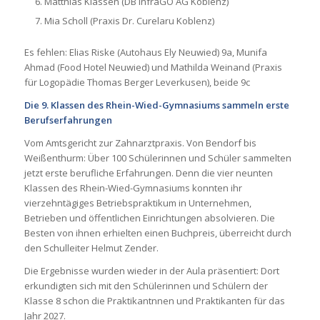
Matthias Klassen (DB InfraGO AG Koblenz)
Mia Scholl (Praxis Dr. Curelaru Koblenz)
Es fehlen: Elias Riske (Autohaus Ely Neuwied) 9a, Munifa
Ahmad (Food Hotel Neuwied) und Mathilda Weinand (Praxis
für Logopädie Thomas Berger Leverkusen), beide 9c
Die 9. Klassen des Rhein-Wied-Gymnasiums sammeln erste
Berufserfahrungen
Vom Amtsgericht zur Zahnarztpraxis. Von Bendorf bis
Weißenthurm: Über 100 Schülerinnen und Schüler sammelten
jetzt erste berufliche Erfahrungen. Denn die vier neunten
Klassen des Rhein-Wied-Gymnasiums konnten ihr
vierzehntägiges Betriebspraktikum in Unternehmen,
Betrieben und öffentlichen Einrichtungen absolvieren. Die
Besten von ihnen erhielten einen Buchpreis, überreicht durch
den Schulleiter Helmut Zender.
Die Ergebnisse wurden wieder in der Aula präsentiert: Dort
erkundigten sich mit den Schülerinnen und Schülern der
Klasse 8 schon die Praktikantnnen und Praktikanten für das
Jahr 2027.