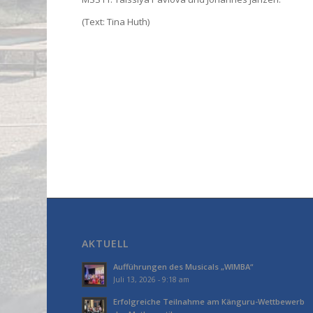
(Text: Tina Huth)
AKTUELL
Aufführungen des Musicals „WIMBA“
Juli 13, 2026 - 9:18 am
Erfolgreiche Teilnahme am Känguru-Wettbewerb