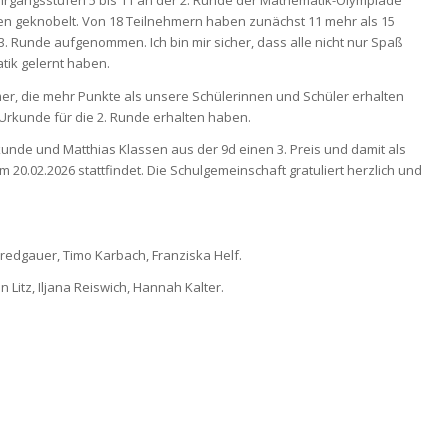
ahrgangsstufen 5 bis 11 an der 2. Runde der Mathematik-Olympiade
n geknobelt. Von 18 Teilnehmern haben zunächst 11 mehr als 15
. Runde aufgenommen. Ich bin mir sicher, dass alle nicht nur Spaß
tik gelernt haben.
mer, die mehr Punkte als unsere Schülerinnen und Schüler erhalten
Urkunde für die 2. Runde erhalten haben.
nde und Matthias Klassen aus der 9d einen 3. Preis und damit als
m 20.02.2026 stattfindet. Die Schulgemeinschaft gratuliert herzlich und
 Bredgauer, Timo Karbach, Franziska Helf.
Litz, Iljana Reiswich, Hannah Kalter.