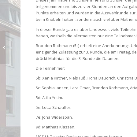
Dieses Jahr haben 18 Schülerinnen und Schüler der J
teilgenommen und bis zu vier Stunden an den Aufgabe
Punkte erhalten und wurden in die Auswahlrunde zur 3
beim Knobeln hatten, sondern auch viel über Mathema
In dieser Runde gab es aber landesweit viele Teilneh
haben, weshalb die allermeisten nur eine Teilnehmer-
Wie sieht das
Brandon Rothmann (5c) erhielt eine Anerkennungs-Urku
Frühstück in der Welt
einziger die Zulassung zur 3. Runde, die am Freitag, de
aus?
drückt Matthias für die 3. Runde die Daumen.
Die Teilnehmer:
5b: Xenia Kircher, Niels Fuß, Fiona Daudrich, Christina
5c: Sophia Jansen, Lara Omar, Brandon Rothmann, Arian 
5d: Atilla Yetim.
5e: Lotta Schaufler.
7e: Jona Widerspan.
9d: Matthias Klassen.
MSS11: Taissiya Pavlova und Johannes Janzen.