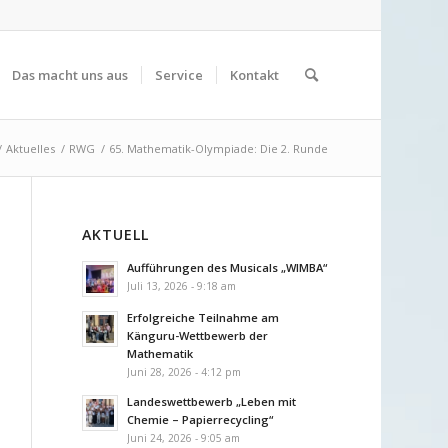
Das macht uns aus
Service
Kontakt
/
Aktuelles
/
RWG
/
65. Mathematik-Olympiade: Die 2. Runde
AKTUELL
Aufführungen des Musicals „WIMBA“
Juli 13, 2026 - 9:18 am
Erfolgreiche Teilnahme am
Känguru-Wettbewerb der
Mathematik
Juni 28, 2026 - 4:12 pm
Landeswettbewerb „Leben mit
Chemie – Papierrecycling“
Juni 24, 2026 - 9:05 am