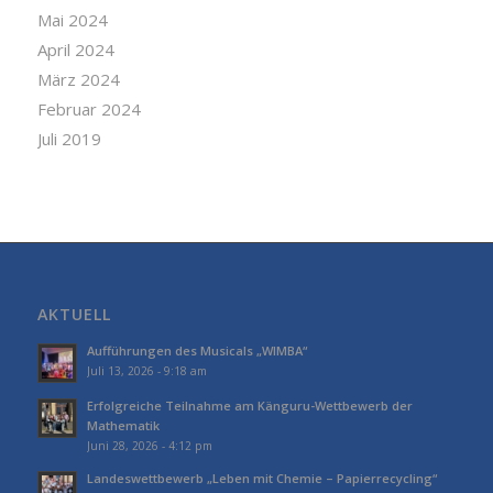
Mai 2024
April 2024
März 2024
Februar 2024
Juli 2019
AKTUELL
Aufführungen des Musicals „WIMBA“
Juli 13, 2026 - 9:18 am
Erfolgreiche Teilnahme am Känguru-Wettbewerb der
Mathematik
Juni 28, 2026 - 4:12 pm
Landeswettbewerb „Leben mit Chemie – Papierrecycling“