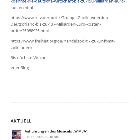
koennte-die-deutsche-wirtschaft-bis-zu-150-milliarden-euro-
kosten.html
https://www.n-tv.de/politik/Trumps-Zoelle-wuerden-
Deutschland-bis-zu-137-Milliarden-Euro-kosten-
article25088935.html
https://www.freiheit.org/de/handelspolitik-zukunft-mit-
zollmauern
Bis nächste Woche,
euer Blog!
AKTUELL
Aufführungen des Musicals „WIMBA“
Juli 13, 2026 - 9:18 am