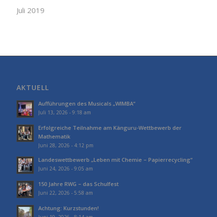
Juli 2019
AKTUELL
Aufführungen des Musicals „WIMBA“
Juli 13, 2026 - 9:18 am
Erfolgreiche Teilnahme am Känguru-Wettbewerb der
Mathematik
Juni 28, 2026 - 4:12 pm
Landeswettbewerb „Leben mit Chemie – Papierrecycling“
Juni 24, 2026 - 9:05 am
150 Jahre RWG – das Schulfest
Juni 22, 2026 - 5:58 am
Achtung: Kurzstunden!
Juni 19, 2026 - 8:14 am