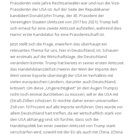
Präsidentin viele Jahre Rechtsanwältin war und nun die Vize-
Präsidentin der USA ist. Auf der Seite der Republikaner
kandidiert Donald John Trump, der 45. Präsident der
Vereinigten Staaten (Amtszeit von 2017 bis 2021). Trump ließ
sich erneut für eine zweite Amtszeit aufstellen, während dies
Harris’ erste Kandidatur für eine Präsidentschaft ist.
Jetzt stellt sich die Frage, inwiefern das überhaupt ein
relevantes Thema für uns, hier in Deutschland, ist. Schauen
wir erstmals auf die Wirtschaftslage, die Deutschland
verändern könnte. Trump hat bereits in seiner ersten Amtszeit
das Handelsbilanzdefizit (=wenn der Wert der Importe den
Wert seiner Exporte übersteigt) der USA im Verhältnis mit
vielen europäischen Ländern, darunter auch Deutschland,
kritisiert. Um diese „Ungerechtigkeit“ (in den Augen Trumps)
nicht noch einmal durchleben zu müssen, will er die USA mit
(Straf)-Zöllen schützen. Er möchte daher einen universellen
Zoll von 10 Prozent auf alle Importe einführen. Dies würde vor
allem Deutschland hart treffen, da wir wirtschaftlich stark von
den USA abhängig sind. Ich fürchte, dass sich die
Handelspolitik bei einer zweiten Amtszeit von Trump stark
verschärfen wird, sowohl mit der EU als auch mit China. (China