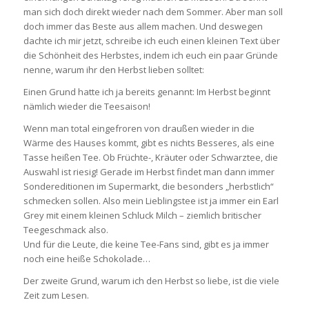
man sich doch direkt wieder nach dem Sommer. Aber man soll
doch immer das Beste aus allem machen. Und deswegen
dachte ich mir jetzt, schreibe ich euch einen kleinen Text über
die Schönheit des Herbstes, indem ich euch ein paar Gründe
nenne, warum ihr den Herbst lieben solltet:
Einen Grund hatte ich ja bereits genannt: Im Herbst beginnt
nämlich wieder die Teesaison!
Wenn man total eingefroren von draußen wieder in die
Wärme des Hauses kommt, gibt es nichts Besseres, als eine
Tasse heißen Tee. Ob Früchte-, Kräuter oder Schwarztee, die
Auswahl ist riesig! Gerade im Herbst findet man dann immer
Sondereditionen im Supermarkt, die besonders „herbstlich“
schmecken sollen. Also mein Lieblingstee ist ja immer ein Earl
Grey mit einem kleinen Schluck Milch – ziemlich britischer
Teegeschmack also.
Und für die Leute, die keine Tee-Fans sind, gibt es ja immer
noch eine heiße Schokolade…
Der zweite Grund, warum ich den Herbst so liebe, ist die viele
Zeit zum Lesen.