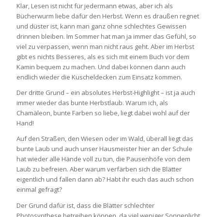
Klar, Lesen ist nicht für jedermann etwas, aber ich als
Bücherwurm liebe dafür den Herbst. Wenn es draußen regnet
und düster ist, kann man ganz ohne schlechtes Gewissen
drinnen bleiben. Im Sommer hat man ja immer das Gefühl, so
viel zu verpassen, wenn man nicht raus geht. Aber im Herbst
gibt es nichts Besseres, als es sich mit einem Buch vor dem
Kamin bequem zu machen. Und dabei können dann auch
endlich wieder die Kuscheldecken zum Einsatz kommen.
Der dritte Grund – ein absolutes Herbst-Highlight – ist ja auch
immer wieder das bunte Herbstlaub. Warum ich, als
Chamäleon, bunte Farben so liebe, liegt dabei wohl auf der
Hand!
Auf den Straßen, den Wiesen oder im Wald, überall liegt das
bunte Laub und auch unser Hausmeister hier an der Schule
hat wieder alle Hände voll zu tun, die Pausenhöfe von dem
Laub zu befreien. Aber warum verfärben sich die Blätter
eigentlich und fallen dann ab? Habt ihr euch das auch schon
einmal gefragt?
Der Grund dafür ist, dass die Blätter schlechter
Photosynthese betreiben können, da viel weniger Sonnenlicht