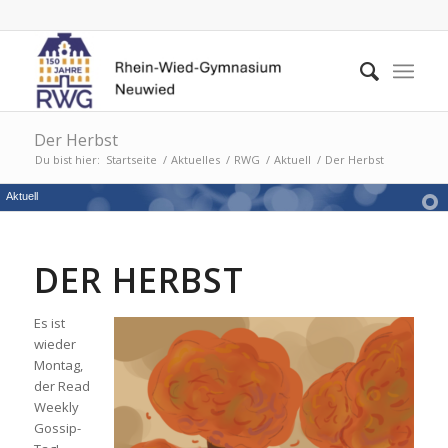
Der Herbst
Du bist hier:
Startseite
/
Aktuelles
/
RWG
/
Aktuell
/
Der Herbst
Aktuell
DER HERBST
Es ist
wieder
Montag,
der Read
Weekly
Gossip-