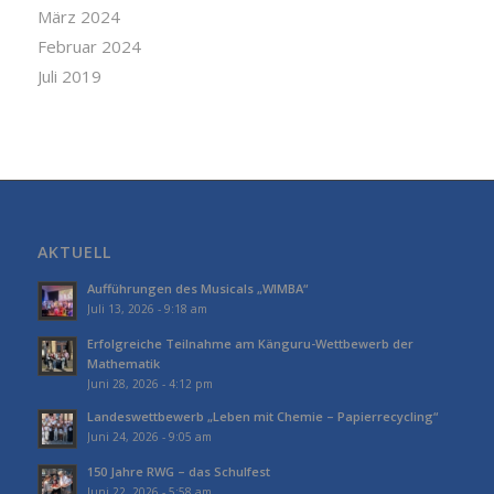
März 2024
Februar 2024
Juli 2019
AKTUELL
Aufführungen des Musicals „WIMBA“
Juli 13, 2026 - 9:18 am
Erfolgreiche Teilnahme am Känguru-Wettbewerb der
Mathematik
Juni 28, 2026 - 4:12 pm
Landeswettbewerb „Leben mit Chemie – Papierrecycling“
Juni 24, 2026 - 9:05 am
150 Jahre RWG – das Schulfest
Juni 22, 2026 - 5:58 am