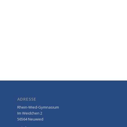
ADRESSE
Rhein-Wied-Gymnasium
Im Weidchen 2
56564 Neuwied