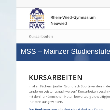
Kursarbeiten
MSS – Mainzer Studienstuf
KURSARBEITEN
In allen Fächern (außer Grundfach Sport) werden in 
„anderen Leistungsnachweisen“ Kursarbeiten geschri
mit den herkömmlichen Noten bewertet, gleichzeitig je
Punkten ausgewiesen.
Das Punktesystem gliedert sich dabei wie folgt: