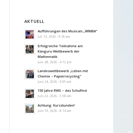
AKTUELL
Aufführungen des Musicals „WIMBA“
Juli 13, 2026 - 9:18 am
Erfolgreiche Teilnahme am
Känguru-Wettbewerb der
Mathematik
Juni 28, 2026 - 4:12 pm
Landeswettbewerb „Leben mit
Chemie – Papierrecycling“
Juni 24, 2026 - 9:05 am
150 Jahre RWG – das Schulfest
Juni 22, 2026 - 5:58 am
Achtung: Kurzstunden!
Juni 19, 2026 - 8:14 am