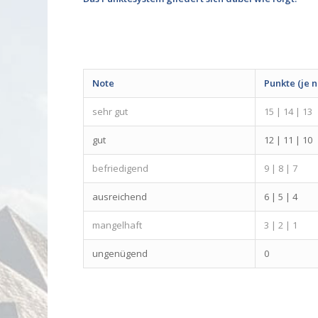
Note
Punkte (je 
sehr gut
15 | 14 | 13
gut
12 | 11 | 10
befriedigend
9 | 8 | 7
ausreichend
6 | 5 | 4
mangelhaft
3 | 2 | 1
ungenügend
0