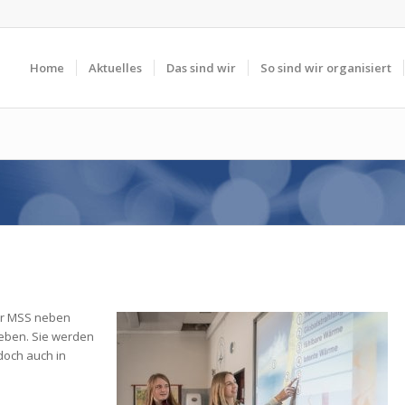
Home
Aktuelles
Das sind wir
So sind wir organisiert
e
der MSS neben
eben. Sie werden
doch auch in