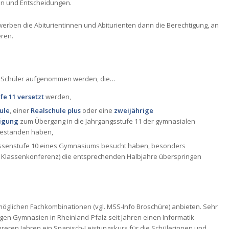
gen und Entscheidungen.
erben die Abiturientinnen und Abiturienten dann die Berechtigung, an
eren.
nd Schüler aufgenommen werden, die…
fe 11 versetzt
werden,
ule
, einer
Realschule plus
oder eine
zweijährige
igung
zum Übergang in die Jahrgangsstufe 11 der gymnasialen
estanden haben,
Klassenstufe 10 eines Gymnasiums besucht haben, besonders
er Klassenkonferenz) die entsprechenden Halbjahre überspringen
glichen Fachkombinationen (vgl. MSS-Info Broschüre) anbieten. Sehr
igen Gymnasien in Rheinland-Pfalz seit Jahren einen Informatik-
hreren Jahren ein Spanisch-Leistungskurs für die Schülerinnen und