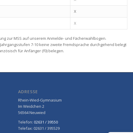
X
X
ldung zur MSS auf unserem Anmelde- und Fächerwahlbogen.
n Jahrgangsstufen 7-10 keine zweite Fremdsprache durchgehend belegt
zösisch für Anfänger (f0) belegen.
ADRESSE
Rhein-Wied-Gymnasium
Im Weidchen 2
56564 Neuwied
Telefon:
02631 / 39550
Telefax: 02631 / 395529