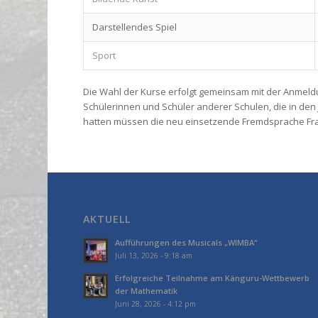
Darstellendes Spiel
Sport
Die Wahl der Kurse erfolgt gemeinsam mit der Anme
Schülerinnen und Schüler anderer Schulen, die in de
hatten müssen die neu einsetzende Fremdsprache Fran
AKTUELL
Aufführungen des Musicals „WIMBA“
Juli 13, 2026 - 9:18 am
Erfolgreiche Teilnahme am Känguru-Wettbewerb
der Mathematik
Juni 28, 2026 - 4:12 pm