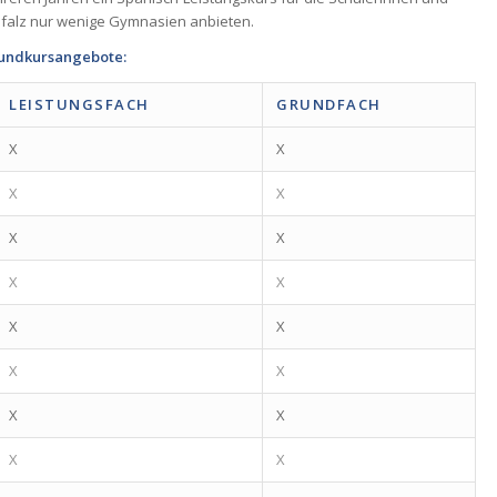
Pfalz nur wenige Gymnasien anbieten.
rundkursangebote:
LEISTUNGSFACH
GRUNDFACH
X
X
X
X
X
X
X
X
X
X
X
X
X
X
X
X