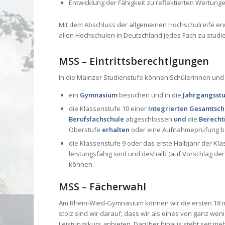
Entwicklung der Fähigkeit zu reflektierten Wertun
Mit dem Abschluss der allgemeinen Hochschulreife erw
allen Hochschulen in Deutschland jedes Fach zu studi
MSS – Eintrittsberechtigungen
In die Mainzer Studienstufe können Schülerinnen u
ein
Gymnasium
besuchen und in die
Jahrgangsstu
die Klassenstufe 10 einer
Integrierten Gesamtsch
Berufsfachschule
abgeschlossen
und
die
Berecht
Oberstufe
erhalten
oder eine Aufnahmeprüfung b
die Klassenstufe 9 oder das erste Halbjahr der 
leistungsfähig sind und deshalb (auf Vorschlag d
können.
MSS – Fächerwahl
Am Rhein-Wied-Gymnasium können wir die ersten 18 mö
stolz sind wir darauf, dass wir als eines von ganz wen
Leistungskurs anbieten. Darüber hinaus steht seit me