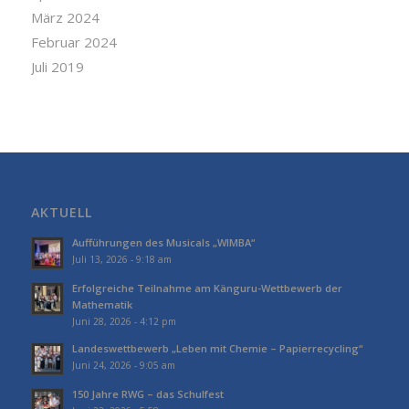
März 2024
Februar 2024
Juli 2019
AKTUELL
Aufführungen des Musicals „WIMBA“
Juli 13, 2026 - 9:18 am
Erfolgreiche Teilnahme am Känguru-Wettbewerb der
Mathematik
Juni 28, 2026 - 4:12 pm
Landeswettbewerb „Leben mit Chemie – Papierrecycling“
Juni 24, 2026 - 9:05 am
150 Jahre RWG – das Schulfest