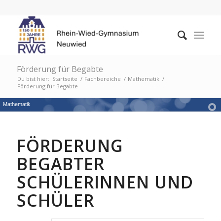
Förderung für Begabte
Du bist hier:
Startseite
/
Fachbereiche
/
Mathematik
/
Förderung für Begabte
Mathematik
FÖRDERUNG
BEGABTER
SCHÜLERINNEN UND
SCHÜLER