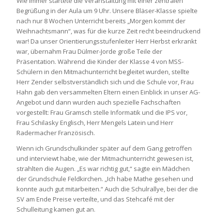
Wie immer startete die Veranstaltung mit einer zentralen
Begrüßung in der Aula um 9 Uhr. Unsere Bläser-Klasse spielte
nach nur 8 Wochen Unterricht bereits „Morgen kommt der
Weihnachtsmann“, was für die kurze Zeit recht beeindruckend
war! Da unser Orientierungsstufenleiter Herr Herbst erkrankt
war, übernahm Frau Dülmer-Jorde große Teile der
Präsentation. Während die Kinder der Klasse 4 von MSS-
Schülern in den Mitmachunterricht begleitet wurden, stellte
Herr Zender selbstverständlich sich und die Schule vor, Frau
Hahn gab den versammelten Eltern einen Einblick in unser AG-
Angebot und dann wurden auch spezielle Fachschaften
vorgestellt: Frau Gramsch stelle Informatik und die IPS vor,
Frau Schilasky Englisch, Herr Mengels Latein und Herr
Radermacher Französisch.
Wenn ich Grundschulkinder später auf dem Gang getroffen
und interviewt habe, wie der Mitmachunterricht gewesen ist,
strahlten die Augen. „Es war richtig gut,“ sagte ein Mädchen
der Grundschule Feldkirchen. „Ich habe Mathe gesehen und
konnte auch gut mitarbeiten.“ Auch die Schulrallye, bei der die
SV am Ende Preise verteilte, und das Stehcafé mit der
Schulleitung kamen gut an.