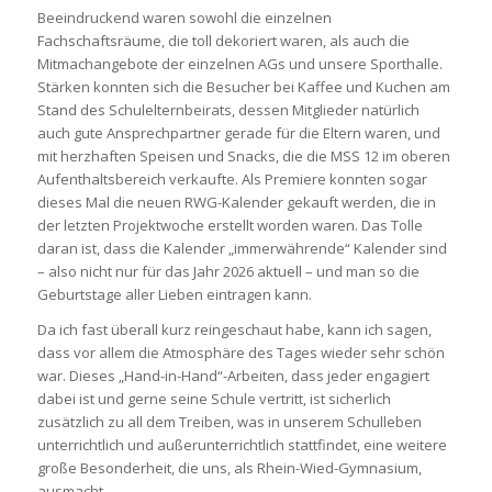
Beeindruckend waren sowohl die einzelnen
Fachschaftsräume, die toll dekoriert waren, als auch die
Mitmachangebote der einzelnen AGs und unsere Sporthalle.
Stärken konnten sich die Besucher bei Kaffee und Kuchen am
Stand des Schulelternbeirats, dessen Mitglieder natürlich
auch gute Ansprechpartner gerade für die Eltern waren, und
mit herzhaften Speisen und Snacks, die die MSS 12 im oberen
Aufenthaltsbereich verkaufte. Als Premiere konnten sogar
dieses Mal die neuen RWG-Kalender gekauft werden, die in
der letzten Projektwoche erstellt worden waren. Das Tolle
daran ist, dass die Kalender „immerwährende“ Kalender sind
– also nicht nur für das Jahr 2026 aktuell – und man so die
Geburtstage aller Lieben eintragen kann.
Da ich fast überall kurz reingeschaut habe, kann ich sagen,
dass vor allem die Atmosphäre des Tages wieder sehr schön
war. Dieses „Hand-in-Hand“-Arbeiten, dass jeder engagiert
dabei ist und gerne seine Schule vertritt, ist sicherlich
zusätzlich zu all dem Treiben, was in unserem Schulleben
unterrichtlich und außerunterrichtlich stattfindet, eine weitere
große Besonderheit, die uns, als Rhein-Wied-Gymnasium,
ausmacht.