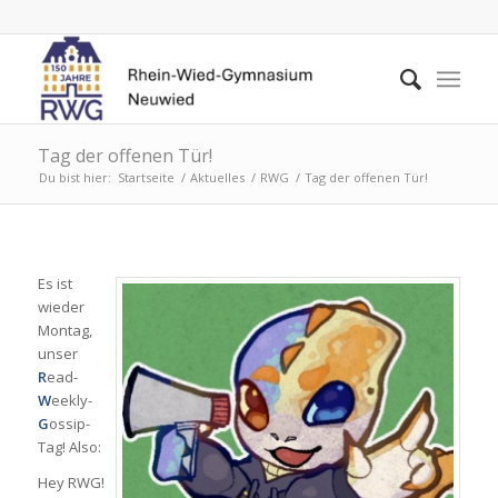
Tag der offenen Tür!
Du bist hier:
Startseite
/
Aktuelles
/
RWG
/
Tag der offenen Tür!
Es ist
wieder
Montag,
unser
R
ead-
W
eekly-
G
ossip-
Tag! Also:
Hey RWG!