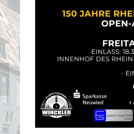
Landesfinale Jugend
debattiert