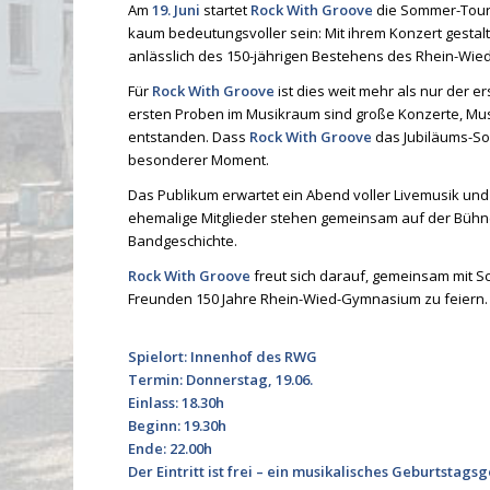
Am
19. Juni
startet
Rock With Groove
die Sommer-Tou
kaum bedeutungsvoller sein: Mit ihrem Konzert gestal
anlässlich des 150-jährigen Bestehens des Rhein-Wi
Für
Rock With Groove
ist dies weit mehr als nur der 
ersten Proben im Musikraum sind große Konzerte, Mu
entstanden. Dass
Rock With Groove
das Jubiläums-Som
besonderer Moment.
Das Publikum erwartet ein Abend voller Livemusik u
ehemalige Mitglieder stehen gemeinsam auf der Bühn
Bandgeschichte.
Rock With Groove
freut sich darauf, gemeinsam mit S
Freunden 150 Jahre Rhein-Wied-Gymnasium zu feiern.
Spielort: Innenhof des RWG
Termin: Donnerstag, 19.06.
Einlass: 18.30h
Beginn: 19.30h
Ende: 22.00h
Der Eintritt ist frei – ein musikalisches Geburtstag