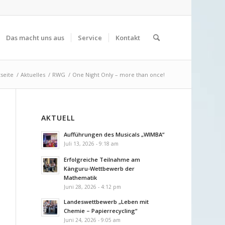
Das macht uns aus
Service
Kontakt
tseite
/
Aktuelles
/
RWG
/
One Night Only – more than once!
AKTUELL
Aufführungen des Musicals „WIMBA“
Juli 13, 2026 - 9:18 am
Erfolgreiche Teilnahme am
Känguru-Wettbewerb der
Mathematik
Juni 28, 2026 - 4:12 pm
Landeswettbewerb „Leben mit
Chemie – Papierrecycling“
Juni 24, 2026 - 9:05 am