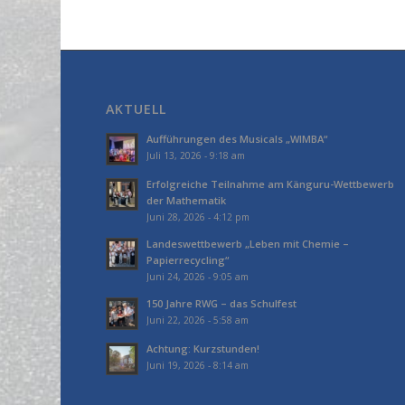
AKTUELL
Aufführungen des Musicals „WIMBA“
Juli 13, 2026 - 9:18 am
Erfolgreiche Teilnahme am Känguru-Wettbewerb
der Mathematik
Juni 28, 2026 - 4:12 pm
Landeswettbewerb „Leben mit Chemie –
Papierrecycling“
Juni 24, 2026 - 9:05 am
150 Jahre RWG – das Schulfest
Juni 22, 2026 - 5:58 am
Achtung: Kurzstunden!
Juni 19, 2026 - 8:14 am