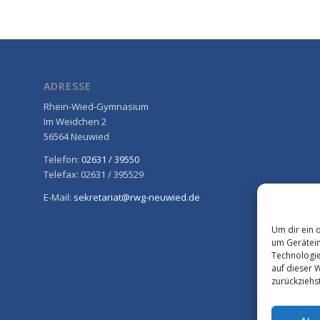
ADRESSE
Rhein-Wied-Gymnasium
Im Weidchen 2
56564 Neuwied
Telefon:
02631 / 39550
Telefax: 02631 / 395529
E-Mail:
sekretariat@rwg-neuwied.de
Um dir ein 
um Gerätein
Technologie
auf dieser 
zurückziehs