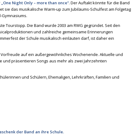
r
„One Night Only – more than once“
. Der Auftakt könnte für die Band
tet sie das musikalische Warm-up zum Jubiläums-Schulfest am Folgetag
ed-Gymnasiums.
erste Tourstopp. Die Band wurde 2003 am RWG gegründet. Seit den
sicalproduktionen und zahlreiche gemeinsame Erinnerungen
merfest der Schule musikalisch einläuten darf, ist daher ein
nd Vorfreude auf ein außergewöhnliches Wochenende. Aktuelle und
e und präsentieren Songs aus mehr als zwei Jahrzehnten
chülerinnen und Schülern, Ehemaligen, Lehrkräften, Familien und
sgeschenk der Band an ihre Schule.