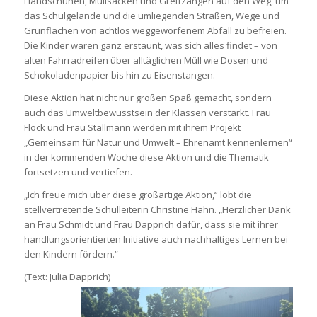
Handschuhen, Müllsäcken und Greifzangen auf den Weg, um
das Schulgelände und die umliegenden Straßen, Wege und
Grünflächen von achtlos weggeworfenem Abfall zu befreien.
Die Kinder waren ganz erstaunt, was sich alles findet – von
alten Fahrradreifen über alltäglichen Müll wie Dosen und
Schokoladenpapier bis hin zu Eisenstangen.
Diese Aktion hat nicht nur großen Spaß gemacht, sondern
auch das Umweltbewusstsein der Klassen verstärkt. Frau
Flöck und Frau Stallmann werden mit ihrem Projekt
„Gemeinsam für Natur und Umwelt – Ehrenamt kennenlernen“
in der kommenden Woche diese Aktion und die Thematik
fortsetzen und vertiefen.
„Ich freue mich über diese großartige Aktion,“ lobt die
stellvertretende Schulleiterin Christine Hahn. „Herzlicher Dank
an Frau Schmidt und Frau Dapprich dafür, dass sie mit ihrer
handlungsorientierten Initiative auch nachhaltiges Lernen bei
den Kindern fördern.“
(Text: Julia Dapprich)