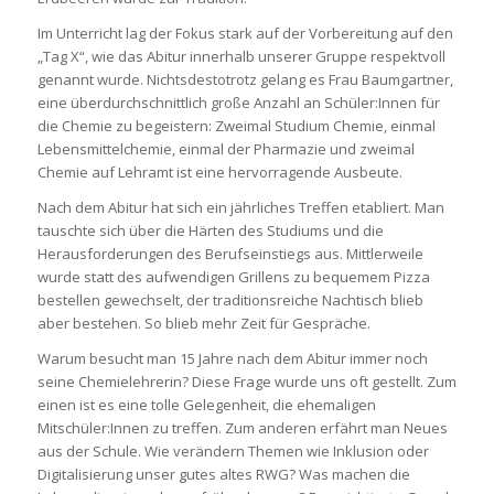
Im Unterricht lag der Fokus stark auf der Vorbereitung auf den
„Tag X“, wie das Abitur innerhalb unserer Gruppe respektvoll
genannt wurde. Nichtsdestotrotz gelang es Frau Baumgartner,
eine überdurchschnittlich große Anzahl an Schüler:Innen für
die Chemie zu begeistern: Zweimal Studium Chemie, einmal
Lebensmittelchemie, einmal der Pharmazie und zweimal
Chemie auf Lehramt ist eine hervorragende Ausbeute.
Nach dem Abitur hat sich ein jährliches Treffen etabliert. Man
tauschte sich über die Härten des Studiums und die
Herausforderungen des Berufseinstiegs aus. Mittlerweile
wurde statt des aufwendigen Grillens zu bequemem Pizza
bestellen gewechselt, der traditionsreiche Nachtisch blieb
aber bestehen. So blieb mehr Zeit für Gespräche.
Warum besucht man 15 Jahre nach dem Abitur immer noch
seine Chemielehrerin? Diese Frage wurde uns oft gestellt. Zum
einen ist es eine tolle Gelegenheit, die ehemaligen
Mitschüler:Innen zu treffen. Zum anderen erfährt man Neues
aus der Schule. Wie verändern Themen wie Inklusion oder
Digitalisierung unser gutes altes RWG? Was machen die