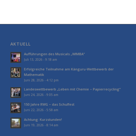
AKTUELL
Aufführungen des Musicals „WIMBA“
Juli 13, 2026 - 9:18 am
Erfolgreiche Teilnahme am Känguru-Wettbewerb der
Mathematik
Juni 28, 2026 - 4:12 pm
Landeswettbewerb „Leben mit Chemie – Papierrecycling“
Juni 24, 2026 - 9:05 am
150 Jahre RWG – das Schulfest
Juni 22, 2026 - 5:58 am
Achtung: Kurzstunden!
Juni 19, 2026 - 8:14 am