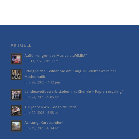
AKTUELL
Aufführungen des Musicals „WIMBA“
Juli 13, 2026 - 9:18 am
Erfolgreiche Teilnahme am Känguru-Wettbewerb der
Mathematik
Juni 28, 2026 - 4:12 pm
Landeswettbewerb „Leben mit Chemie – Papierrecycling“
Juni 24, 2026 - 9:05 am
150 Jahre RWG – das Schulfest
Juni 22, 2026 - 5:58 am
Achtung: Kurzstunden!
Juni 19, 2026 - 8:14 am