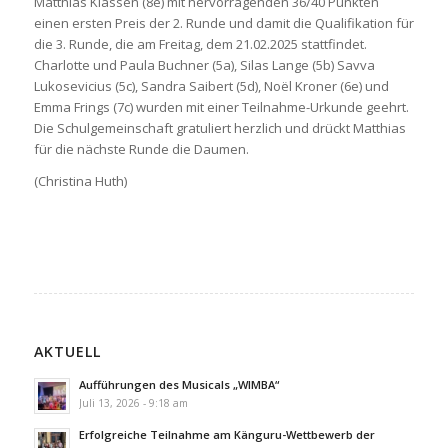
Matthias Klassen (8e) mit hervorragenden 36/40 Punkten
einen ersten Preis der 2. Runde und damit die Qualifikation für
die 3. Runde, die am Freitag, dem 21.02.2025 stattfindet.
Charlotte und Paula Buchner (5a), Silas Lange (5b) Savva
Lukosevicius (5c), Sandra Saibert (5d), Noël Kroner (6e) und
Emma Frings (7c) wurden mit einer Teilnahme-Urkunde geehrt.
Die Schulgemeinschaft gratuliert herzlich und drückt Matthias
für die nächste Runde die Daumen.
(Christina Huth)
AKTUELL
Aufführungen des Musicals „WIMBA“
Juli 13, 2026 - 9:18 am
Erfolgreiche Teilnahme am Känguru-Wettbewerb der