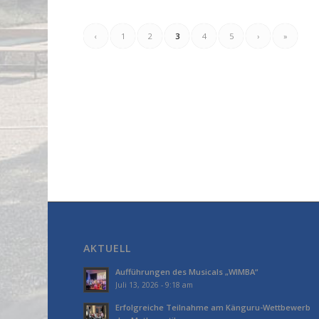
‹
1
2
3
4
5
›
»
AKTUELL
Aufführungen des Musicals „WIMBA“
Juli 13, 2026 - 9:18 am
Erfolgreiche Teilnahme am Känguru-Wettbewerb