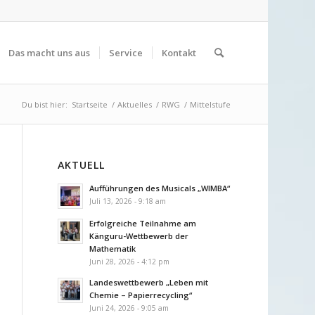
Das macht uns aus
Service
Kontakt
Du bist hier:
Startseite
/
Aktuelles
/
RWG
/
Mittelstufe
AKTUELL
Aufführungen des Musicals „WIMBA“
Juli 13, 2026 - 9:18 am
Erfolgreiche Teilnahme am
Känguru-Wettbewerb der
Mathematik
Juni 28, 2026 - 4:12 pm
Landeswettbewerb „Leben mit
Chemie – Papierrecycling“
Juni 24, 2026 - 9:05 am