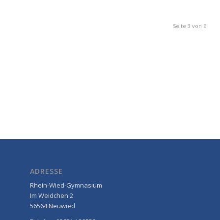
Seite 3 von 6
ADRESSE
Rhein-Wied-Gymnasium
Im Weidchen 2
56564 Neuwied