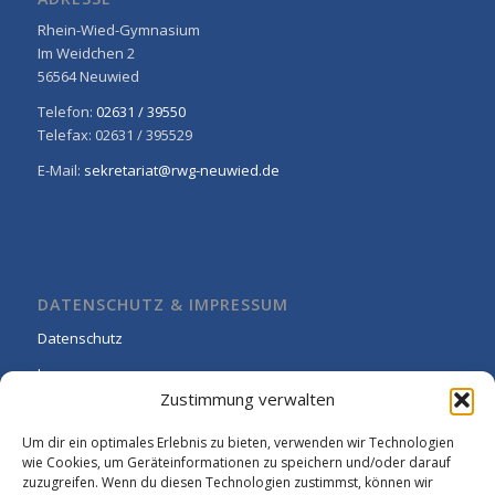
Rhein-Wied-Gymnasium
Im Weidchen 2
56564 Neuwied
Telefon:
02631 / 39550
Telefax: 02631 / 395529
E-Mail:
sekretariat@rwg-neuwied.de
DATENSCHUTZ & IMPRESSUM
Datenschutz
Impressum
Zustimmung verwalten
Cookie-Richtlinie (EU)
Um dir ein optimales Erlebnis zu bieten, verwenden wir Technologien
wie Cookies, um Geräteinformationen zu speichern und/oder darauf
zuzugreifen. Wenn du diesen Technologien zustimmst, können wir