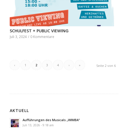
SCHULFEST + PUBLIC VIEWING
Juli 3, 2024
/
0 Kommentare
‹
1
2
3
4
›
»
Seite 2 von 6
AKTUELL
Aufführungen des Musicals „WIMBA“
Juli 13, 2026 - 9:18 am