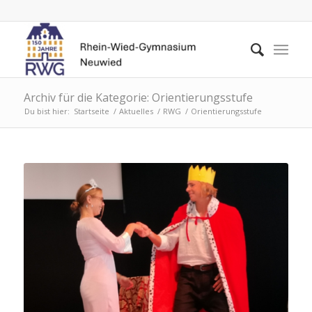
Archiv für die Kategorie: Orientierungsstufe
Du bist hier:
Startseite
/
Aktuelles
/
RWG
/
Orientierungsstufe