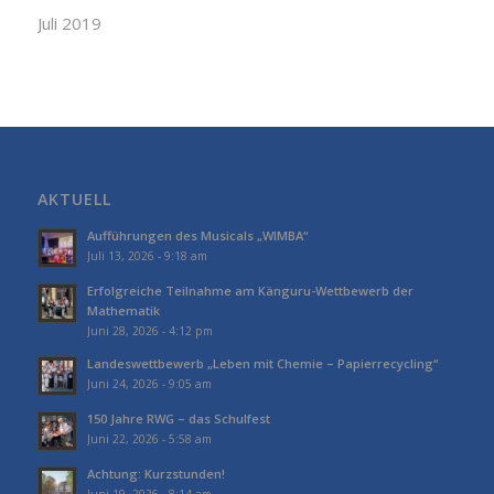
Juli 2019
AKTUELL
Aufführungen des Musicals „WIMBA“
Juli 13, 2026 - 9:18 am
Erfolgreiche Teilnahme am Känguru-Wettbewerb der
Mathematik
Juni 28, 2026 - 4:12 pm
Landeswettbewerb „Leben mit Chemie – Papierrecycling“
Juni 24, 2026 - 9:05 am
150 Jahre RWG – das Schulfest
Juni 22, 2026 - 5:58 am
Achtung: Kurzstunden!