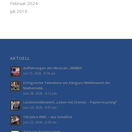
Februar 2024
Juli 2019
AKTUELL
Aufführungen des Musicals „WIMBA“
Juli 13, 2026 - 9:18 am
Erfolgreiche Teilnahme am Känguru-Wettbewerb der
Mathematik
Juni 28, 2026 - 4:12 pm
Landeswettbewerb „Leben mit Chemie – Papierrecycling“
Juni 24, 2026 - 9:05 am
150 Jahre RWG – das Schulfest
Juni 22, 2026 - 5:58 am
Achtung: Kurzstunden!